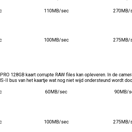
c
110MB/sec
270MB/
c
100MB/sec
275MB/
PRO 128GB kaart corrupte RAW files kan opleveren. In de camera 
UHS-II bus van het kaartje wat nog niet wijd ondersteund wordt do
c
60MB/sec
90MB/s
c
100MB/sec
275MB/