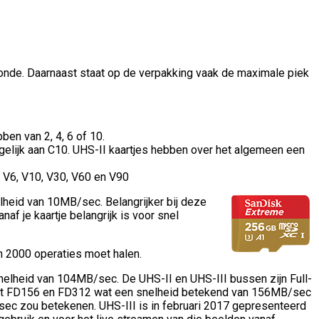
conde. Daarnaast staat op de verpakking vaak de maximale piek
ben van 2, 4, 6 of 10.
s gelijk aan C10. UHS-II kaartjes hebben over het algemeen een
n V6, V10, V30, V60 en V90
lheid van 10MB/sec. Belangrijker bij deze
af je kaartje belangrijk is voor snel
n 2000 operaties moet halen.
snelheid van 104MB/sec. De UHS-II en UHS-III bussen zijn Full-
jn dit FD156 en FD312 wat een snelheid betekend van 156MB/sec
ec zou betekenen. UHS-III is in februari 2017 gepresenteerd