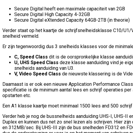
Secure Digital heeft een maximale capaciteit van 2GB
Secure Digital High Capacity 4-32GB
Secure Digital eXtended Capacity 64GB-2TB (in theorie)
Verder staat op het kaartje de schrijfsnelheidsklasse C10/U1
snelheid vermeld.
Er zijn tegenwoordig dus 3 snelheids klasses voor de minimale 
C, Speed Class
dit is de oorspronkelijke klasse aanduidin
U, UHS Speed Class
deze klasse aanduiding vind je eige
snelheids aanduiding van U3.
V, Video Speed Class
de nieuwste klassering is de Video
Daarnaast is er ook een nieuwe Application Performance Class
specificatie is de minimum aantal lees en schrijf operaties 
opstarten etc.
Een A1 klasse kaartje moet minimaal 1500 lees and 500 schrijf
Verder heb je nog de bussnelheids aanduiding UHS-I, UHS-II en
Duplex en kunnen dus net zo snel lezen als schrijven. Hier z
en 312MB/sec. Bij UHS-III zijn de bus snelheden FD312 en FD