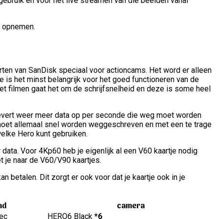
gebruik en voor het live streamen van die beelden vanaf
an opnemen.
arten van SanDisk speciaal voor actioncams. Het word er alleen
e is het minst belangrijk voor het goed functioneren van de
het filmen gaat het om de schrijfsnelheid en deze is some heel
 levert weer meer data op per seconde die weg moet worden
t moet allemaal snel worden weggeschreven en met een te trage
welke Hero kunt gebruiken.
ata. Voor 4Kp60 heb je eigenlijk al een V60 kaartje nodig
 je naar de V60/V90 kaartjes.
 betalen. Dit zorgt er ook voor dat je kaartje ook in je
ad
camera
ec
HERO6 Black
*6