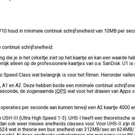
/V10 houd in minimale continuë schrijfsnelheid van 10MB per se
continuë schrijfsnelheid:
g die je in het cirkeltje ziet op het kaartje en kan een waarde heb
nlijk alleen op de professionele kaartjes van o.a. SanDisk. U1 i
 Speed Class wat belangrijk is voor het filmen. Hieronder valle
, A1 en A2. Deze hebben beide een minimale continuë schrijfsne
per seconde, de zogenaamde
IOPS
wat voor het draaien van Apps van
 operaties per seconde aan kunnen terwijl een A2 kaartje 4000 e
 USH-III (Ultra High Speed 1-3). UHS-I heeft een theoretische 
ijn dan ook weer nieuwe snelheids classes voor. Voor UHS-II zi
624 wat in theorie een bus snelheid van 312MB/sec en 624MB/s