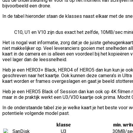
dus de ondersteuning er voor is op het moment van schrijven no
bijvoorbeeld een drone.
In de tabel hieronder staan de klasses naast elkaar met de sne
C10, U1 en V10 zijn dus exact het zelfde, 10MB/sec minim
Het is nogal wat informatie, zorg dat je de juiste geheugenkaa
niet makkelijker op. Veel leveranciers gooien met snelheden all
kaart in de camera en is alleen een voordeel bij het kopieëren 
veel lager dan de leessnelheid.
Heb je een HERO3+ Black, HERO4 of HERO5 dan kun kun je ook 
geschreven naar het kaartje. Ook kunnen deze camera's in Ultr
kaart worden er frames overgeslagen en gaat je beeld stotteren
Heb je een HERO5 Black of Session dan kan ook op 4K filmen me
maar in de praktijk werkt een U3/V30 kaartje ook prima. Moch
In de onderstaande tabel zie je welke kaart je het beste voor we
potentiele volgende model past.
klasse
min. writ
U3
30MB/se