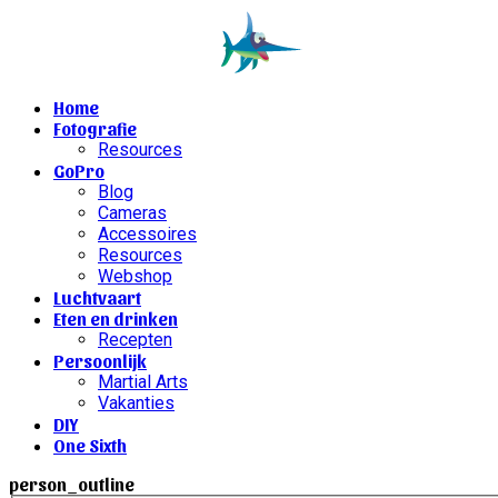
Home
Fotografie
Resources
GoPro
Blog
Cameras
Accessoires
Resources
Webshop
Luchtvaart
Eten en drinken
Recepten
Persoonlijk
Martial Arts
Vakanties
DIY
One Sixth
person_outline