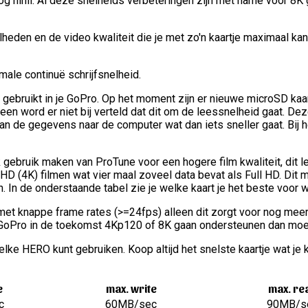
g nihil. Al deze snelheids verbeteringen zijn met name voor 8K 
lheden en de video kwaliteit die je met zo'n kaartje maximaal k
ale continuë schrijfsnelheid.
rt gebruikt in je GoPro. Op het moment zijn er nieuwe microSD ka
een word er niet bij verteld dat dit om de leessnelheid gaat. Dez
van de gegevens naar de computer wat dan iets sneller gaat. Bij 
gebruik maken van ProTune voor een hogere film kwaliteit, dit
a HD (4K) filmen wat vier maal zoveel data bevat als Full HD. Di
. In de onderstaande tabel zie je welke kaart je het beste voor 
t knappe frame rates (>=24fps) alleen dit zorgt voor nog meer d
t GoPro in de toekomst 4Kp120 of 8K gaan ondersteunen dan moet
lke HERO kunt gebruiken. Koop altijd het snelste kaartje wat je kan
e
max. write
max. re
c
60MB/sec
90MB/s