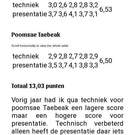
techniek
3,0
2,6
2,8
2,8
3,2
6,53
presentatie
3,7
3,6
4,1
3,7
3,1
Poomsae Taebeak
techniek
2,9
2,8
2,7
2,8
2,9
6,50
presentatie
3,5
3,7
4,1
3,8
3,3
Totaal 13,03 punten
Vorig jaar had ik qua techniek voor
poomsae Taebeak een lagere score
maar een hogere score voor
presentatie. Technisch verbeterd
alleen heeft de presentatie daar iets