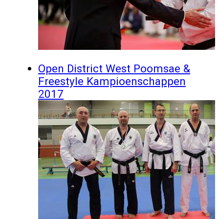
Open District West Poomsae &
Freestyle Kampioenschappen
2017