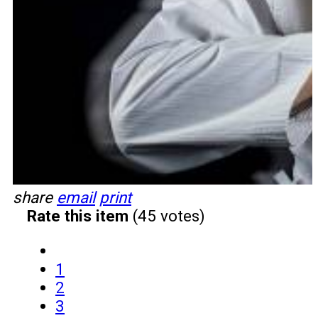
share
email
print
Rate this item
(45 votes)
1
2
3